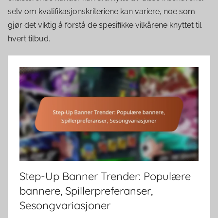
selv om kvalifikasjonskriteriene kan variere, noe som
gjør det viktig å forstå de spesifikke vilkårene knyttet til
hvert tilbud.
Step-Up Banner Trender: Populære
bannere, Spillerpreferanser,
Sesongvariasjoner