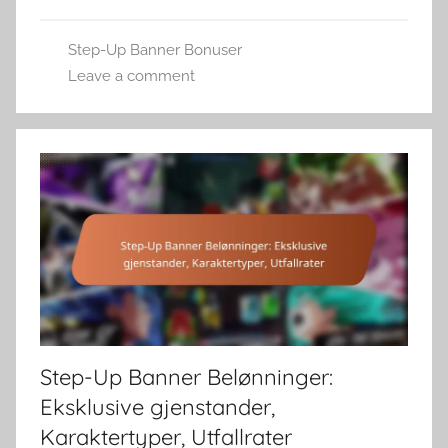
Step-Up Banner Bonuser
Leave a comment
Step-Up Banner Belønninger:
Eksklusive gjenstander,
Karaktertyper, Utfallrater