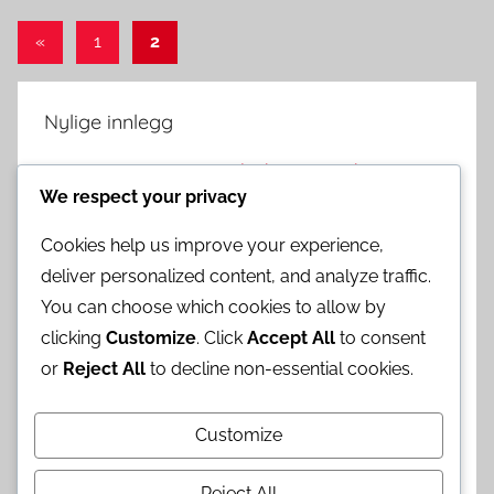
Posts
Previous
«
1
2
Posts
pagination
Nylige innlegg
Chrono Crystal-kampanje tilbakemelding:
We respect your privacy
Spilleranmeldelser, Forslag, Forbedringer
Event Innløsning Gaver: Billetttyper, Vareverdier,
Cookies help us improve your experience,
Tilgjengelighet
deliver personalized content, and analyze traffic.
You can choose which cookies to allow by
Step-Up Banner Analyse: Verdi sammenligning,
clicking
Customize
. Click
Accept All
to consent
Beste bannere, Spiller valg
or
Reject All
to decline non-essential cookies.
Step-Up Banner Utfordringer: Overvinne
hindringer, Optimalisere ytelse, Beste praksis
Customize
Chrono Crystal Kampanje Utfordringer: Overvinne
hindringer, Optimalisere ytelse, Beste praksiser
Reject All