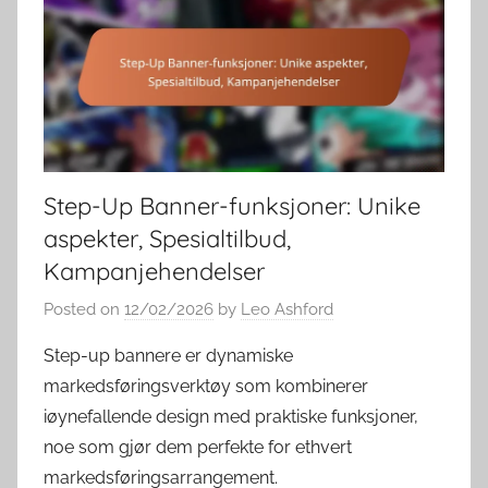
Step-Up Banner-funksjoner: Unike
aspekter, Spesialtilbud,
Kampanjehendelser
Posted on
12/02/2026
by
Leo Ashford
Step-up bannere er dynamiske
markedsføringsverktøy som kombinerer
iøynefallende design med praktiske funksjoner,
noe som gjør dem perfekte for ethvert
markedsføringsarrangement.