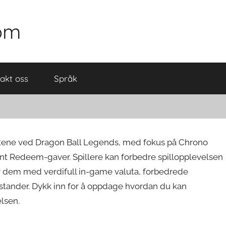
com
akt oss
Språk
tene ved Dragon Ball Legends, med fokus på Chrono
t Redeem-gaver. Spillere kan forbedre spillopplevelsen
 dem med verdifull in-game valuta, forbedrede
tander. Dykk inn for å oppdage hvordan du kan
lsen.