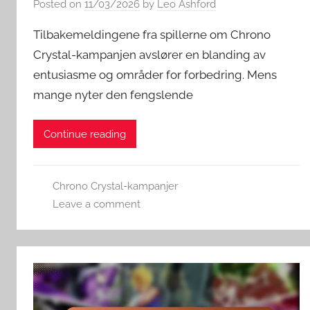
Posted on
11/03/2026
by
Leo Ashford
Tilbakemeldingene fra spillerne om Chrono
Crystal-kampanjen avslører en blanding av
entusiasme og områder for forbedring. Mens
mange nyter den fengslende
Continue reading
Chrono Crystal-kampanjer
Leave a comment