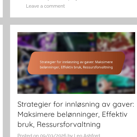
Leave a comment
Strategier for innløsning av gaver:
Maksimere belønninger, Effektiv
bruk, Ressursforvaltning
Posted on
09/03/2026
by
Leo Ashford