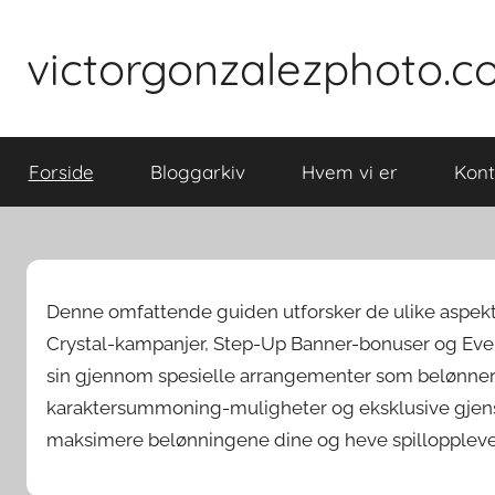
Skip
to
victorgonzalezphoto.
content
Forside
Bloggarkiv
Hvem vi er
Kont
Denne omfattende guiden utforsker de ulike aspek
Crystal-kampanjer, Step-Up Banner-bonuser og Even
sin gjennom spesielle arrangementer som belønner
karaktersummoning-muligheter og eksklusive gjens
maksimere belønningene dine og heve spilloppleve