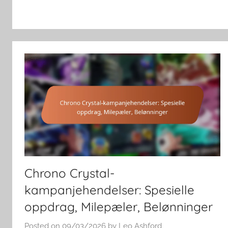
Chrono Crystal-
kampanjehendelser: Spesielle
oppdrag, Milepæler, Belønninger
Posted on
09/03/2026
by
Leo Ashford