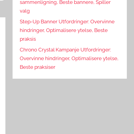
sammenligning, Beste bannere, Spiller
valg
Step-Up Banner Utfordringer: Overvinne
hindringer, Optimalisere ytelse, Beste
praksis
Chrono Crystal Kampanje Utfordringer:
Overvinne hindringer, Optimalisere ytelse,
Beste praksiser