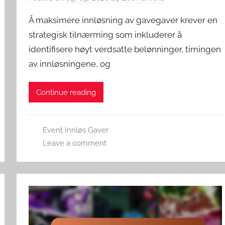
Å maksimere innløsning av gavegaver krever en
strategisk tilnærming som inkluderer å
identifisere høyt verdsatte belønninger, timingen
av innløsningene, og
Continue reading
Event Innløs Gaver
Leave a comment