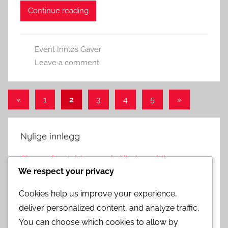
Continue reading
Event Innløs Gaver
Leave a comment
Posts
Previous
Next
«
1
2
3
4
5
»
Posts
Posts
pagination
Nylige innlegg
Chrono Crystal-kampanje tilbakemelding:
We respect your privacy
Spilleranmeldelser, Forslag, Forbedringer
Event Innløsning Gaver: Billetttyper, Vareverdier,
Cookies help us improve your experience,
Tilgjengelighet
deliver personalized content, and analyze traffic.
You can choose which cookies to allow by
Step-Up Banner Analyse: Verdi sammenligning,